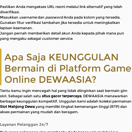
Pastikan Anda mengakses URL resmi melalui link alternatif yang telah
diverifikasi.
Masukkan
username
dan
password
Anda pada kolom yang tersedia.
Gunakan fitur verifikasi tambahan jika tersedia untuk meningkatkan
lapisan keamanan.
Jangan pernah memberikan detail akun Anda kepada pihak mana pun
yang mengaku sebagai
customer service
.
Apa Saja KEUNGGULAN
Bermain di Platform Game
Online DEWAASIA?
Tentu kamu ingin mencegah hal yang tidak diinginkan saat bermain gim
slot. Sebagai salah satu
situs gacor terpercaya
, DEWAASIA menawarkan
berbagai keunggulan kompetitif. Unggulan kami adalah koleksi permainan
Slot Mahjong Dewa
yang memiliki tingkat kemenangan tinggi (RTP) dan
akses permainan yang mudah dan beragam.
Layanan Pelanggan 24/7