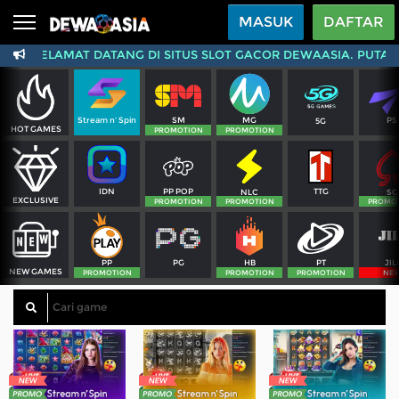
Beranda
MASUK
DAFTAR
SELAMAT DATANG DI SITUS SLOT GACOR DEWAASIA. PUTAR🎰,
Sports
BARU
PROMO
Live Casino
BARU
SM
MG
PS
Stream n' Spin
5G
IDNPoker
BARU
HOT GAMES
PROMOTION
PROMOTION
Slots
PROMO
PP POP
TTG
IDN
NLC
SG
IDNLIVE
EXCLUSIVE
BARU
PROMOTION
PROMOTION
PROMO
Stream N Spin
PG
PT
PP
HB
JILI
NEW GAMES
Arcade
PROMOTION
PROMOTION
PROMOTION
NE
PROMO
Table Games
Lottery
BARU
PROMO
IDNRaffle