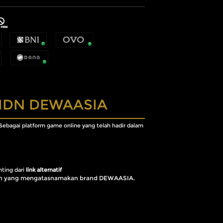
r IDN DEWAASIA
Sebagai platform game online yang telah hadir dalam
nting dari
link alternatif
an yang mengatasnamakan brand DEWAASIA.