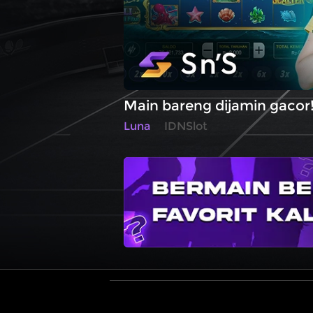
Main bareng dijamin gacor!
Luna
IDNSlot