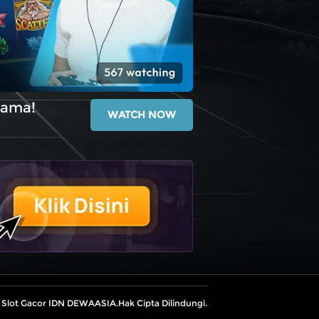
sama!
WATCH NOW
Slot Gacor IDN DEWAASIA.Hak Cipta Dilindungi.