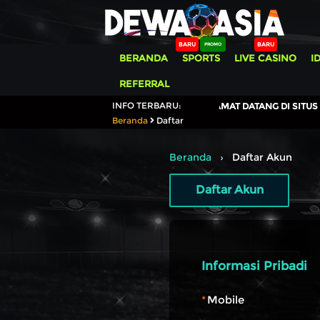
BARU
BARU
PROMO
BERANDA
SPORTS
LIVE CASINO
I
REFERRAL
INFO TERBARU:
SELAMAT DATANG DI SITUS SLO
Beranda
Daftar
Beranda
›
Daftar Akun
Daftar Akun
Informasi Pribadi
*
Mobile