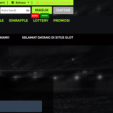
ami
Bahasa
Pengaduan Customer
DAFTAR
BARU
PROMO
LE
IDNRAFFLE
LOTTERY
PROMOSI
I!
SELAMAT DATANG DI SITUS SLOT GACOR DEWAASIA. PUTAR🎰, 