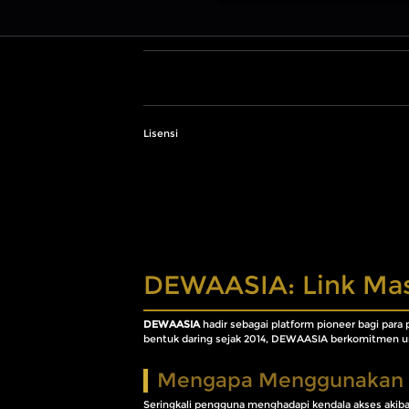
Lisensi
DEWAASIA: Link Mas
DEWAASIA
hadir sebagai platform pioneer bagi para
bentuk daring sejak 2014, DEWAASIA berkomitmen unt
Mengapa Menggunakan L
Seringkali pengguna menghadapi kendala akses akibat