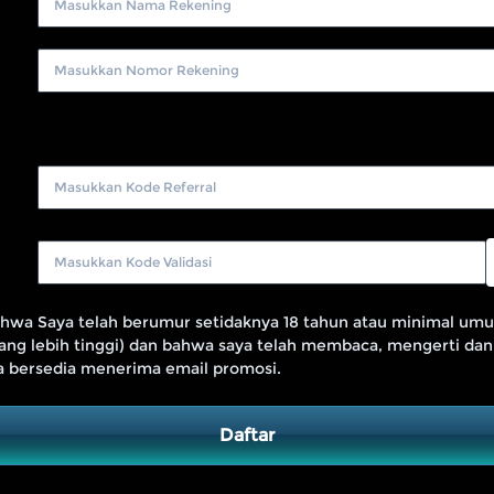
wa Saya telah berumur setidaknya 18 tahun atau minimal umur
yang lebih tinggi) dan bahwa saya telah membaca, mengerti da
a bersedia menerima email promosi.
Daftar