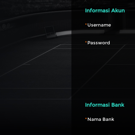
Informasi Akun
*
Username
*
Password
Informasi Bank
*
Nama Bank