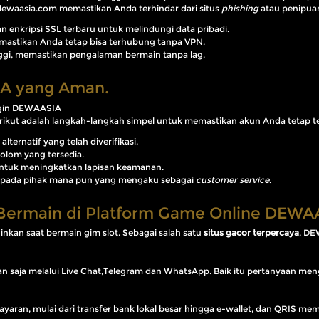
dewaasia.com memastikan Anda terhindar dari situs
phishing
atau penipu
n enkripsi SSL terbaru untuk melindungi data pribadi.
emastikan Anda tetap bisa terhubung tanpa VPN.
nggi, memastikan pengalaman bermain tanpa lag.
A yang Aman.
gin DEWAASIA
erikut adalah langkah-langkah simpel untuk memastikan akun Anda tetap te
ternatif yang telah diverifikasi.
olom yang tersedia.
a untuk meningkatkan lapisan keamanan.
epada pihak mana pun yang mengaku sebagai
customer service
.
ermain di Platform Game Online DEWA
inkan saat bermain gim slot. Sebagai salah satu
situs gacor terpercaya
, DE
aja melalui Live Chat,Telegram dan WhatsApp. Baik itu pertanyaan menge
n, mulai dari transfer bank lokal besar hingga e-wallet, dan QRIS mem